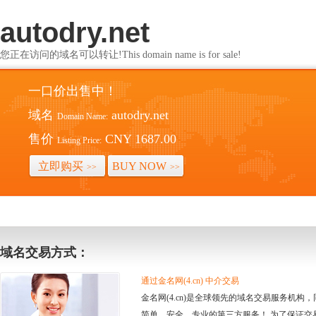
autodry.net
您正在访问的域名可以转让!This domain name is for sale!
一口价出售中！
域名
autodry.net
Domain Name:
售价
CNY 1687.00
Listing Price:
立即购买
BUY NOW
>>
>>
域名交易方式：
通过金名网(4.cn) 中介交易
金名网(4.cn)是全球领先的域名交易服务机
简单、安全、专业的第三方服务！ 为了保证交