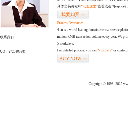
具体交易流程可
“点击这里”
查看或咨询support@
我要购买
>>
Process Overview:
4.cn is a world leading domain escrow service plat
million RMB transaction volume every year. We promi
联系我们
5 workdays.
For detailed process, you can
“visit here”
or contact
QQ：2726103981
BUY NOW
>>
Copyright © 1998 -2025 www